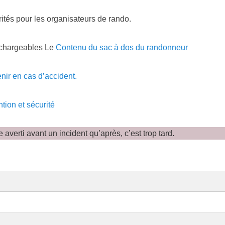
ités pour les organisateurs de rando.
chargeables Le
Contenu du sac à dos du randonneur
nir en cas d’accident.
tion et sécurité
e averti avant un incident qu’après, c’est trop tard.