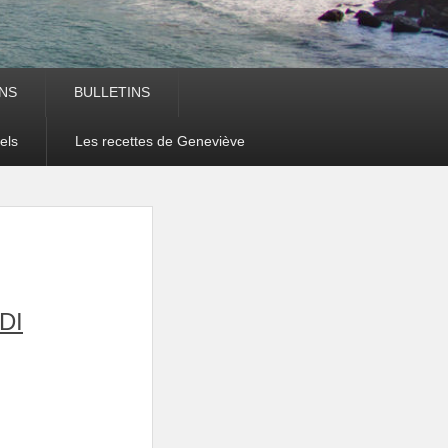
NS
BULLETINS
els
Les recettes de Geneviève
DI