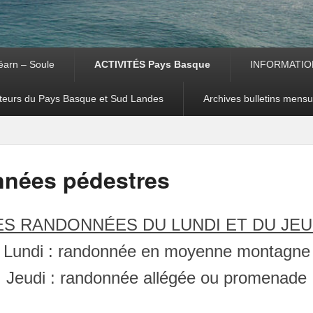
arn – Soule
ACTIVITÉS Pays Basque
INFORMATIO
teurs du Pays Basque et Sud Landes
Archives bulletins mensu
nées pédestres
ES RANDONNÉES DU LUNDI ET DU JEU
Lundi : randonnée en moyenne montagne
Jeudi : randonnée allégée ou promenade