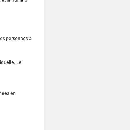
 et le numéro
des personnes à
viduelle. Le
nnées en