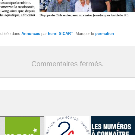
publiée dans
Annonces
par
henri SICART
. Marquer le
permalien
.
Commentaires fermés.