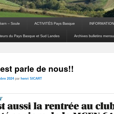
arn – Soule
ACTIVITÉS Pays Basque
INFORMATIO
teurs du Pays Basque et Sud Landes
Archives bulletins mensu
st parle de nous!!
mbre 2024
par
henri SICART